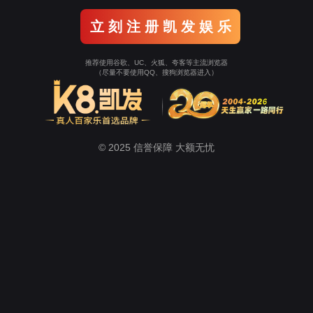
立 刻 注 册 凯 发 娱 乐
推荐使用谷歌、UC、火狐、夸客等主流浏览器
（尽量不要使用QQ、搜狗浏览器进入）
© 2025 信誉保障 大额无忧