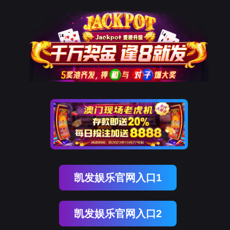
凯发娱乐官网入口1
凯发娱乐官网入口2