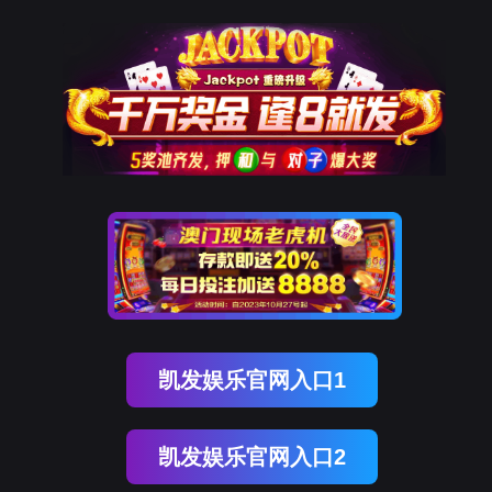
凯发娱乐官网入口1
凯发娱乐官网入口2